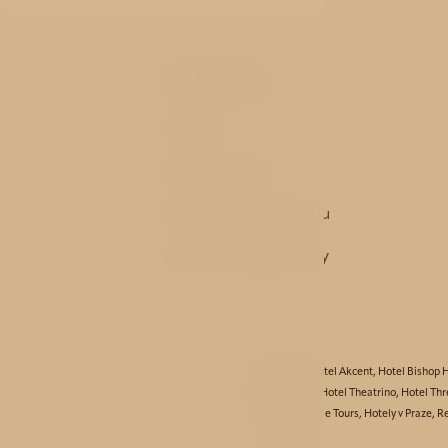
Odkazy
Pokoje
Služby hotelu
Historie a okolí hotelu
Garance nejnižší ceny
Hotel Aida
,
Hotel Akcent
,
Hotel Bishop 
Hotel Taurus
,
Hotel Theatrino
,
Hotel Thr
Partneři:
Bicycle Tours
,
Hotely v Praze
,
Re