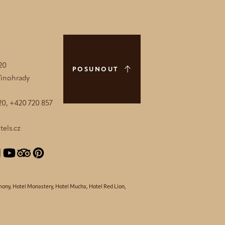
20
POSUNOUT
 Vinohrady
20, +420 720 857
els.cz
mony
,
Hotel Monastery
,
Hotel Mucha
,
Hotel Red Lion
,