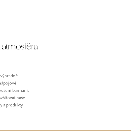
á atmosféra
y výhradně
 nápojové
kušení barmani,
ozšiřovat naše
y a produkty.