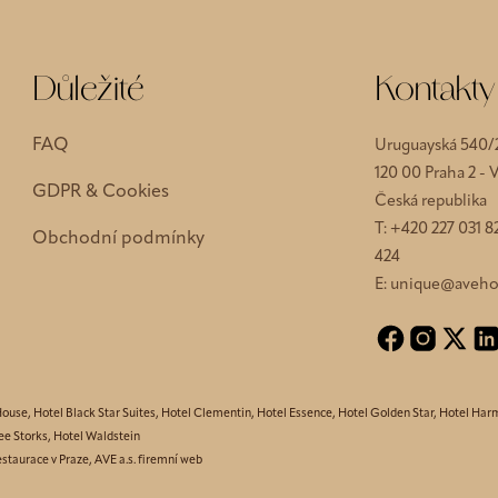
Důležité
Kontakty
FAQ
Uruguayská 540/
120 00 Praha 2 -
GDPR & Cookies
Česká republika
T:
+420 227 031 8
Obchodní podmínky
424
E:
unique@avehot
House
,
Hotel Black Star Suites
,
Hotel Clementin
,
Hotel Essence
,
Hotel Golden Star
,
Hotel Har
ee Storks
,
Hotel Waldstein
staurace v Praze
,
AVE a.s. firemní web