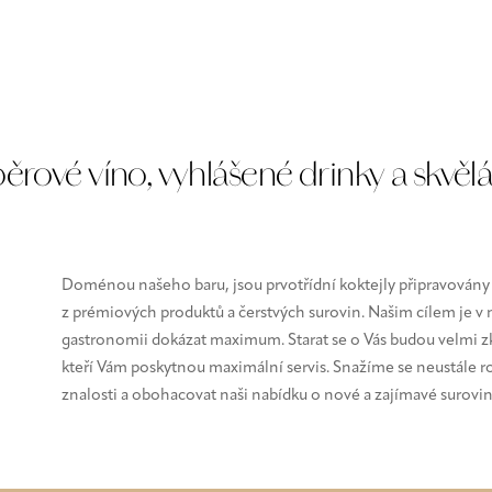
rové víno, vyhlášené drinky a skvěl
Doménou našeho baru, jsou prvotřídní koktejly připravován
z prémiových produktů a čerstvých surovin. Našim cílem je v
gastronomii dokázat maximum. Starat se o Vás budou velmi z
kteří Vám poskytnou maximální servis. Snažíme se neustále r
znalosti a obohacovat naši nabídku o nové a zajímavé surovin